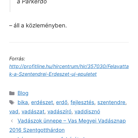
a Parkerdő
– áll a közleményben.
Forrás:
http://profitline.hu/hircentrum/hir/357030/Felavatta
k-a-Szentendrei-Erdeszet-uj-epuletet
Blog
bika
,
erdészet
,
erdő
,
fejlesztés
,
szentendre
,
vad
,
vadászat
,
vadászíró
,
vaddisznó
Vadászok ünnepe – Vas Megyei Vadásznap
2016 Szentgotthárdon