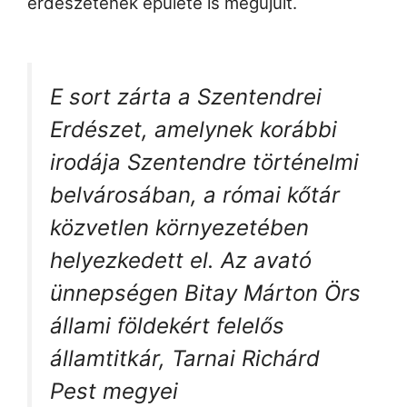
erdészetének épülete is megújult.
E sort zárta a Szentendrei
Erdészet, amelynek korábbi
irodája Szentendre történelmi
belvárosában, a római kőtár
közvetlen környezetében
helyezkedett el. Az avató
ünnepségen Bitay Márton Örs
állami földekért felelős
államtitkár, Tarnai Richárd
Pest megyei