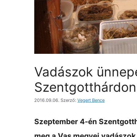
Vadászok ünnep
Szentgotthárdon
2016.09.06.
Szerző:
Vegert Bence
Szeptember 4-én Szentgotthá
meg a Vas megyei vadászok 