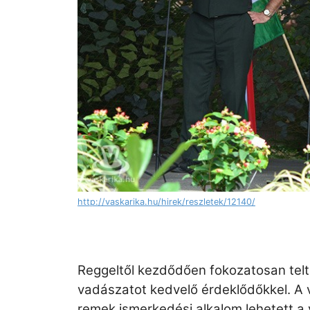
http://vaskarika.hu/hirek/reszletek/12140/
Reggeltől kezdődően fokozatosan telt
vadászatot kedvelő érdeklődőkkel. A v
remek ismerkedési alkalom lehetett a 