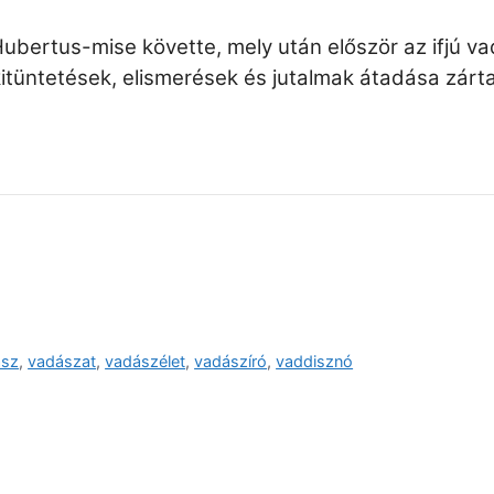
ubertus-mise követte, mely után először az ifjú v
kitüntetések, elismerések és jutalmak átadása zárta
ász
,
vadászat
,
vadászélet
,
vadászíró
,
vaddisznó