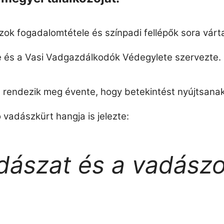
zok fogadalomtétele és színpadi fellépők sora várt
 és a Vasi Vadgazdálkodók Védegylete szervezte.
al rendezik meg évente, hogy betekintést nyújtsan
 vadászkürt hangja is jelezte:
adászat és a vadász