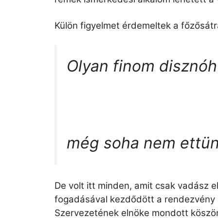
Külön figyelmet érdemeltek a főzősát
Olyan finom disznóhú
még soha nem ettün
De volt itt minden, amit csak vadász 
fogadásával kezdődött a rendezvény 
Szervezetének elnöke mondott köszön