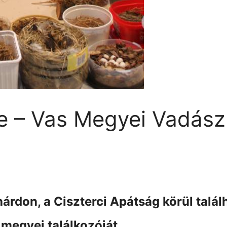
e – Vas Megyei Vadás
rdon, a Ciszterci Apátság körül talál
megyei találkozóját.