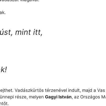
rak.
st, mint itt,
k!
elejthet. Vadászkürtös térzenével indult, majd a V
ünnepi része, melyen
Gagyi István
, az Országos 
tőt.