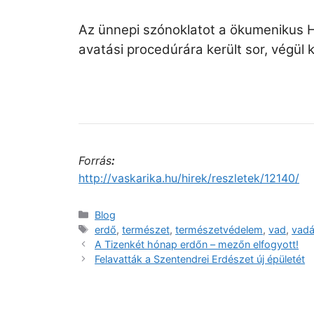
Az ünnepi szónoklatot a ökumenikus H
avatási procedúrára került sor, végül 
Forrás
:
http://vaskarika.hu/hirek/reszletek/12140/
Blog
erdő
,
természet
,
természetvédelem
,
vad
,
vad
A Tizenkét hónap erdőn – mezőn elfogyott!
Felavatták a Szentendrei Erdészet új épületét