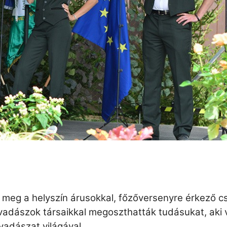
 meg a helyszín árusokkal, főzőversenyre érkező c
adászok társaikkal megoszthatták tudásukat, aki v
vadászat világával.