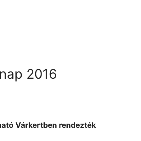
znap 2016
ható Várkertben rendezték