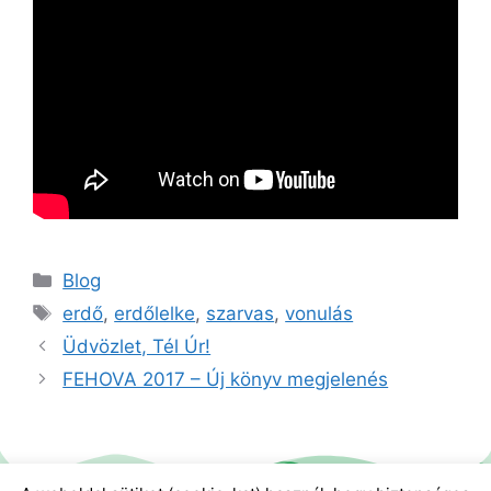
Blog
erdő
,
erdőlelke
,
szarvas
,
vonulás
Üdvözlet, Tél Úr!
FEHOVA 2017 – Új könyv megjelenés