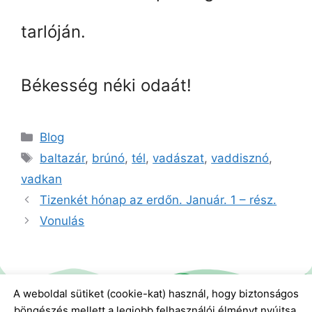
tarlóján.
Békesség néki odaát!
Blog
baltazár
,
brúnó
,
tél
,
vadászat
,
vaddisznó
,
vadkan
Tizenkét hónap az erdőn. Január. 1 – rész.
Vonulás
A weboldal sütiket (cookie-kat) használ, hogy biztonságos
böngészés mellett a legjobb felhasználói élményt nyújtsa.