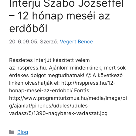
Interjú Szabó Józseffel
– 12 hónap meséi az
erdőből
2016.09.05.
Szerző:
Vegert Bence
Részletes interjút készített velem
az nsspress.hu. Ajánlom mindenkinek, mert sok
érdekes dolgot megtudhatnak! 🙂 A következő
linken olvashatják el: http://nsppress.hu/12-
honap-mesei-az-erdobol/ Forrás:
http://www.programturizmus.hu/media/image/bi
g/ajanlat/pihenes/udules/udules-
vadasz/5/1390-nagyberek-vadaszat.jpg
Blog