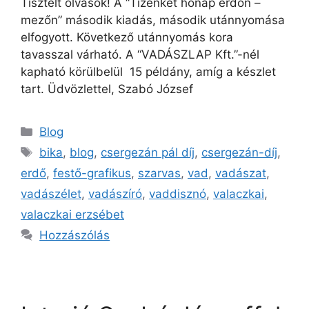
Tisztelt olvasók! A “Tizenkét hónap erdőn –
mezőn” második kiadás, második utánnyomása
elfogyott. Következő utánnyomás kora
tavasszal várható. A “VADÁSZLAP Kft.”-nél
kapható körülbelül 15 példány, amíg a készlet
tart. Üdvözlettel, Szabó József
Blog
bika
,
blog
,
csergezán pál díj
,
csergezán-díj
,
erdő
,
festő-grafikus
,
szarvas
,
vad
,
vadászat
,
vadászélet
,
vadászíró
,
vaddisznó
,
valaczkai
,
valaczkai erzsébet
Hozzászólás