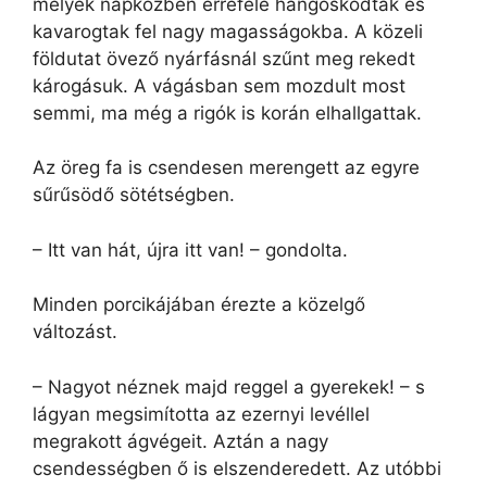
melyek napközben errefelé hangoskodtak és
kavarogtak fel nagy magasságokba. A közeli
földutat övező nyárfásnál szűnt meg rekedt
károgásuk. A vágásban sem mozdult most
semmi, ma még a rigók is korán elhallgattak.
Az öreg fa is csendesen merengett az egyre
sűrűsödő sötétségben.
– Itt van hát, újra itt van! – gondolta.
Minden porcikájában érezte a közelgő
változást.
– Nagyot néznek majd reggel a gyerekek! – s
lágyan megsimította az ezernyi levéllel
megrakott ágvégeit. Aztán a nagy
csendességben ő is elszenderedett. Az utóbbi