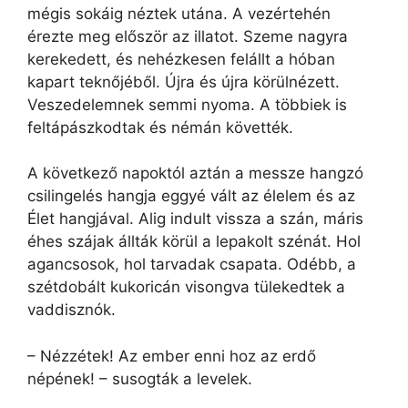
mégis sokáig néztek utána. A vezértehén
érezte meg először az illatot. Szeme nagyra
kerekedett, és nehézkesen felállt a hóban
kapart teknőjéből. Újra és újra körülnézett.
Veszedelemnek semmi nyoma. A többiek is
feltápászkodtak és némán követték.
A következő napoktól aztán a messze hangzó
csilingelés hangja eggyé vált az élelem és az
Élet hangjával. Alig indult vissza a szán, máris
éhes szájak állták körül a lepakolt szénát. Hol
agancsosok, hol tarvadak csapata. Odébb, a
szétdobált kukoricán visongva tülekedtek a
vaddisznók.
– Nézzétek! Az ember enni hoz az erdő
népének! – susogták a levelek.