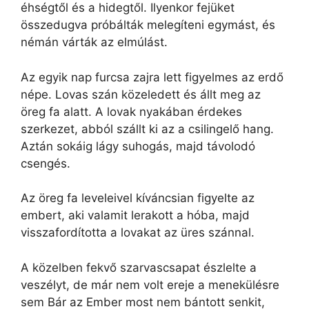
éhségtől és a hidegtől. Ilyenkor fejüket
összedugva próbálták melegíteni egymást, és
némán várták az elmúlást.
Az egyik nap furcsa zajra lett figyelmes az erdő
népe. Lovas szán közeledett és állt meg az
öreg fa alatt. A lovak nyakában érdekes
szerkezet, abból szállt ki az a csilingelő hang.
Aztán sokáig lágy suhogás, majd távolodó
csengés.
Az öreg fa leveleivel kíváncsian figyelte az
embert, aki valamit lerakott a hóba, majd
visszafordította a lovakat az üres szánnal.
A közelben fekvő szarvascsapat észlelte a
veszélyt, de már nem volt ereje a menekülésre
sem Bár az Ember most nem bántott senkit,