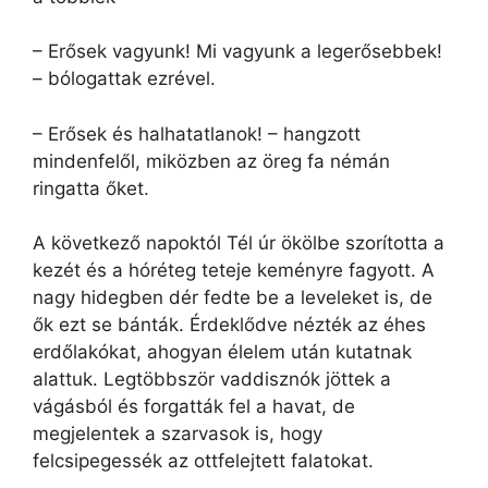
– Erősek vagyunk! Mi vagyunk a legerősebbek!
– bólogattak ezrével.
– Erősek és halhatatlanok! – hangzott
mindenfelől, miközben az öreg fa némán
ringatta őket.
A következő napoktól Tél úr ökölbe szorította a
kezét és a hóréteg teteje keményre fagyott. A
nagy hidegben dér fedte be a leveleket is, de
ők ezt se bánták. Érdeklődve nézték az éhes
erdőlakókat, ahogyan élelem után kutatnak
alattuk. Legtöbbször vaddisznók jöttek a
vágásból és forgatták fel a havat, de
megjelentek a szarvasok is, hogy
felcsipegessék az ottfelejtett falatokat.