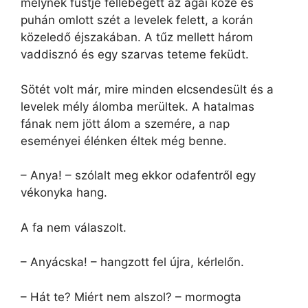
melynek füstje fellebegett az ágai közé és
puhán omlott szét a levelek felett, a korán
közeledő éjszakában. A tűz mellett három
vaddisznó és egy szarvas teteme feküdt.
Sötét volt már, mire minden elcsendesült és a
levelek mély álomba merültek. A hatalmas
fának nem jött álom a szemére, a nap
eseményei élénken éltek még benne.
– Anya! – szólalt meg ekkor odafentről egy
vékonyka hang.
A fa nem válaszolt.
– Anyácska! – hangzott fel újra, kérlelőn.
– Hát te? Miért nem alszol? – mormogta