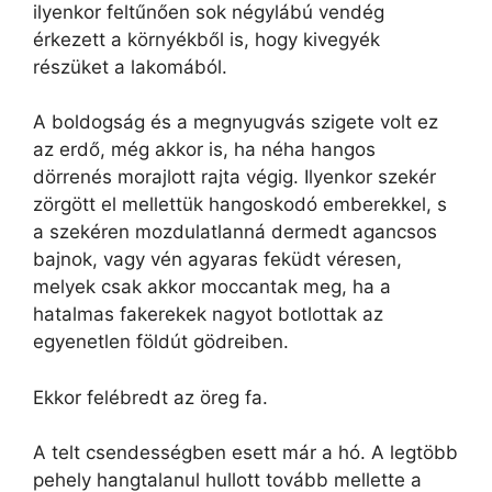
ilyenkor feltűnően sok négylábú vendég
érkezett a környékből is, hogy kivegyék
részüket a lakomából.
A boldogság és a megnyugvás szigete volt ez
az erdő, még akkor is, ha néha hangos
dörrenés morajlott rajta végig. Ilyenkor szekér
zörgött el mellettük hangoskodó emberekkel, s
a szekéren mozdulatlanná dermedt agancsos
bajnok, vagy vén agyaras feküdt véresen,
melyek csak akkor moccantak meg, ha a
hatalmas fakerekek nagyot botlottak az
egyenetlen földút gödreiben.
Ekkor felébredt az öreg fa.
A telt csendességben esett már a hó. A legtöbb
pehely hangtalanul hullott tovább mellette a