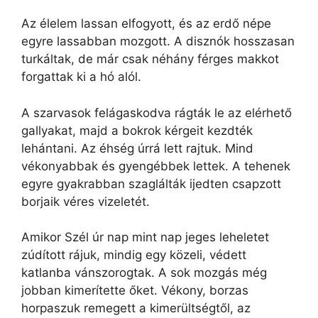
Az élelem lassan elfogyott, és az erdő népe
egyre lassabban mozgott. A disznók hosszasan
turkáltak, de már csak néhány férges makkot
forgattak ki a hó alól.
A szarvasok felágaskodva rágták le az elérhető
gallyakat, majd a bokrok kérgeit kezdték
lehántani. Az éhség úrrá lett rajtuk. Mind
vékonyabbak és gyengébbek lettek. A tehenek
egyre gyakrabban szaglálták ijedten csapzott
borjaik véres vizeletét.
Amikor Szél úr nap mint nap jeges leheletet
zúdított rájuk, mindig egy közeli, védett
katlanba vánszorogtak. A sok mozgás még
jobban kimerítette őket. Vékony, borzas
horpaszuk remegett a kimerültségtől, az