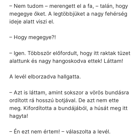
– Nem tudom – merengett el a fa, – talán, hogy
megegye őket. A legtöbbjüket a nagy fehérség
ideje alatt viszi el.
– Hogy megegye?!
– Igen. Többször előfordult, hogy itt raktak tüzet
alattunk és nagy hangoskodva ettek! Láttam!
A levél elborzadva hallgatta.
– Azt is láttam, amint sokszor a vörös bundásra
ordított rá hosszú botjával. De azt nem ette
meg. Kifordította a bundájából, a húsát meg itt
hagyta!
– Én ezt nem értem! – válaszolta a levél.