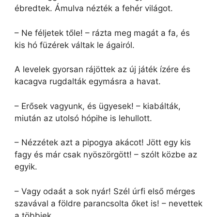
ébredtek. Ámulva nézték a fehér világot.
– Ne féljetek tőle! – rázta meg magát a fa, és
kis hó füzérek váltak le ágairól.
A levelek gyorsan rájöttek az új játék ízére és
kacagva rugdalták egymásra a havat.
– Erősek vagyunk, és ügyesek! – kiabálták,
miután az utolsó hópihe is lehullott.
– Nézzétek azt a pipogya akácot! Jött egy kis
fagy és már csak nyöszörgött! – szólt közbe az
egyik.
– Vagy odaát a sok nyár! Szél úrfi első mérges
szavával a földre parancsolta őket is! – nevettek
a többiek