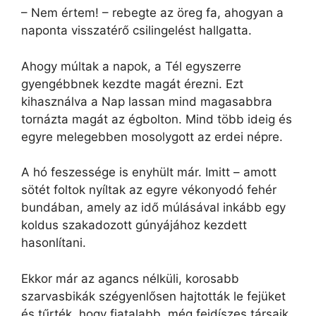
– Nem értem! – rebegte az öreg fa, ahogyan a
naponta visszatérő csilingelést hallgatta.
Ahogy múltak a napok, a Tél egyszerre
gyengébbnek kezdte magát érezni. Ezt
kihasználva a Nap lassan mind magasabbra
tornázta magát az égbolton. Mind több ideig és
egyre melegebben mosolygott az erdei népre.
A hó feszessége is enyhült már. Imitt – amott
sötét foltok nyíltak az egyre vékonyodó fehér
bundában, amely az idő múlásával inkább egy
koldus szakadozott gúnyájához kezdett
hasonlítani.
Ekkor már az agancs nélküli, korosabb
szarvasbikák szégyenlősen hajtották le fejüket
és tűrték, hogy fiatalabb, még fejdíszes társaik