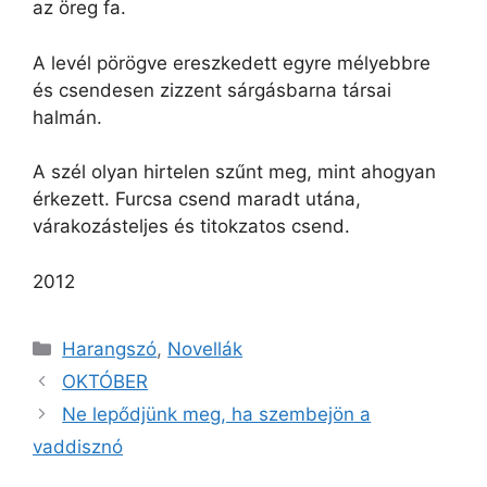
az öreg fa.
A levél pörögve ereszkedett egyre mélyebbre
és csendesen zizzent sárgásbarna társai
halmán.
A szél olyan hirtelen szűnt meg, mint ahogyan
érkezett. Furcsa csend maradt utána,
várakozásteljes és titokzatos csend.
2012
Harangszó
,
Novellák
OKTÓBER
Ne lepődjünk meg, ha szembejön a
vaddisznó