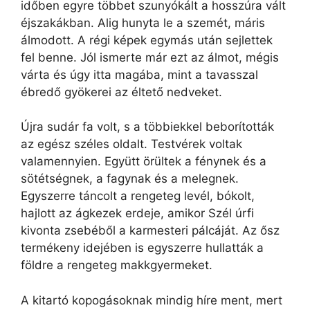
időben egyre többet szunyókált a hosszúra vált
éjszakákban. Alig hunyta le a szemét, máris
álmodott. A régi képek egymás után sejlettek
fel benne. Jól ismerte már ezt az álmot, mégis
várta és úgy itta magába, mint a tavasszal
ébredő gyökerei az éltető nedveket.
Újra sudár fa volt, s a többiekkel beborították
az egész széles oldalt. Testvérek voltak
valamennyien. Együtt örültek a fénynek és a
sötétségnek, a fagynak és a melegnek.
Egyszerre táncolt a rengeteg levél, bókolt,
hajlott az ágkezek erdeje, amikor Szél úrfi
kivonta zsebéből a karmesteri pálcáját. Az ősz
termékeny idejében is egyszerre hullatták a
földre a rengeteg makkgyermeket.
A kitartó kopogásoknak mindig híre ment, mert