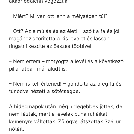
akkor odalenn végezzük!
– Miért? Mi van ott lenn a mélységen túl?
– Ott? Az elmúlás és az élet! – szólt a fa és jól
magához szorította a kis levelet és lassan
ringatni kezdte az összes többivel.
– Nem értem – motyogta a levél és a következő
pillanatban már aludt is.
– Nem is kell értened! – gondolta az öreg fa és
tűnődve nézett a sötétségbe.
A hideg napok után még hidegebbek jöttek, de
nem fáztak, mert a levelek puha ruháikat
keményre váltották. Zörögve játszották Szél úr
nótáit.