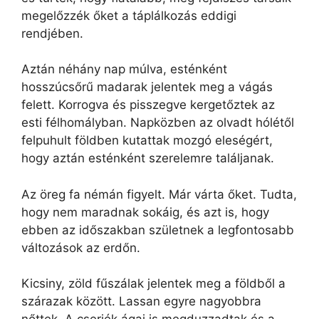
megelőzzék őket a táplálkozás eddigi
rendjében.
Aztán néhány nap múlva, esténként
hosszúcsőrű madarak jelentek meg a vágás
felett. Korrogva és pisszegve kergetőztek az
esti félhomályban. Napközben az olvadt hólétől
felpuhult földben kutattak mozgó eleségért,
hogy aztán esténként szerelemre találjanak.
Az öreg fa némán figyelt. Már várta őket. Tudta,
hogy nem maradnak sokáig, és azt is, hogy
ebben az időszakban születnek a legfontosabb
változások az erdőn.
Kicsiny, zöld fűszálak jelentek meg a földből a
szárazak között. Lassan egyre nagyobbra