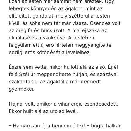
Ezen az estén már semmit nem éreztek. Úgy
lebegtek könnyedén az ágakon, mint az
elfelejtett gondolat, mely szétterül a testen
kívül, és soha nem tér már vissza. Csendes volt
az öreg fa és búcsúzott. A mai éjszaka az
elmúlásé és a születésé. A testében
felgyülemlett új erő hirtelen meggyengítette
eddigi erős kötődését a leveleihez.
Észre sem vette, mikor hullott alá az első. Éjfél
felé Szél úr megpendítette húrjait, és százával
szakadtak el az ágaktól a már dermedt
gyermekei.
Hajnal volt, amikor a vihar ereje csendesedett.
Ekkor hullt alá az utolsó levél.
– Hamarosan újra bennem éltek! – búgta halkan