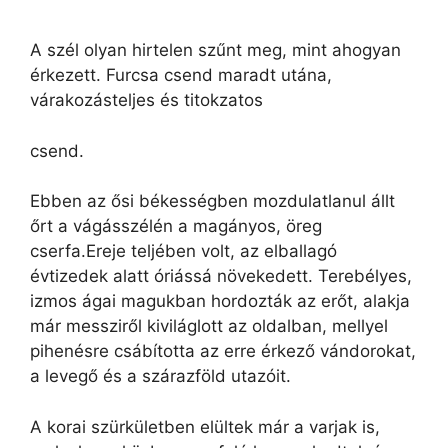
A szél olyan hirtelen szűnt meg, mint ahogyan
érkezett. Furcsa csend maradt utána,
várakozásteljes és titokzatos
csend.
Ebben az ősi békességben mozdulatlanul állt
őrt a vágásszélén a magányos, öreg
cserfa.Ereje teljében volt, az elballagó
évtizedek alatt óriássá növekedett. Terebélyes,
izmos ágai magukban hordozták az erőt, alakja
már messziről kiviláglott az oldalban, mellyel
pihenésre csábította az erre érkező vándorokat,
a levegő és a szárazföld utazóit.
A korai szürkületben elültek már a varjak is,