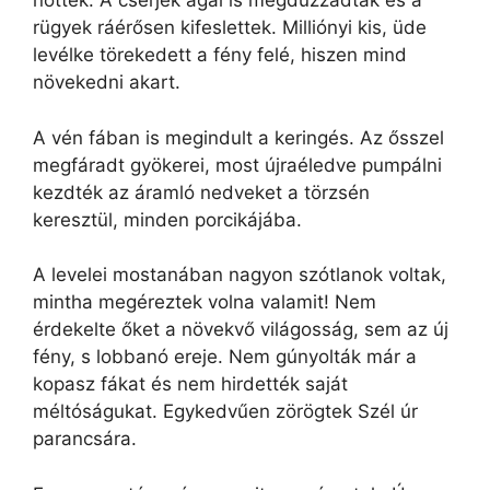
nőttek. A cserjék ágai is megduzzadtak és a
rügyek ráérősen kifeslettek. Milliónyi kis, üde
levélke törekedett a fény felé, hiszen mind
növekedni akart.
A vén fában is megindult a keringés. Az ősszel
megfáradt gyökerei, most újraéledve pumpálni
kezdték az áramló nedveket a törzsén
keresztül, minden porcikájába.
A levelei mostanában nagyon szótlanok voltak,
mintha megéreztek volna valamit! Nem
érdekelte őket a növekvő világosság, sem az új
fény, s lobbanó ereje. Nem gúnyolták már a
kopasz fákat és nem hirdették saját
méltóságukat. Egykedvűen zörögtek Szél úr
parancsára.