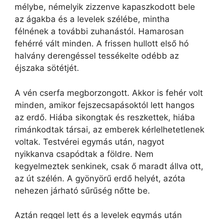
mélybe, némelyik zizzenve kapaszkodott bele
az ágakba és a levelek szélébe, mintha
félnének a további zuhanástól. Hamarosan
fehérré vált minden. A frissen hullott első hó
halvány derengéssel tessékelte odébb az
éjszaka sötétjét.
A vén cserfa megborzongott. Akkor is fehér volt
minden, amikor fejszecsapásoktól lett hangos
az erdő. Hiába sikongtak és reszkettek, hiába
rimánkodtak társai, az emberek kérlelhetetlenek
voltak. Testvérei egymás után, nagyot
nyikkanva csapódtak a földre. Nem
kegyelmeztek senkinek, csak ő maradt állva ott,
az út szélén. A gyönyörű erdő helyét, azóta
nehezen járható sűrűség nőtte be.
Aztán reggel lett és a levelek egymás után