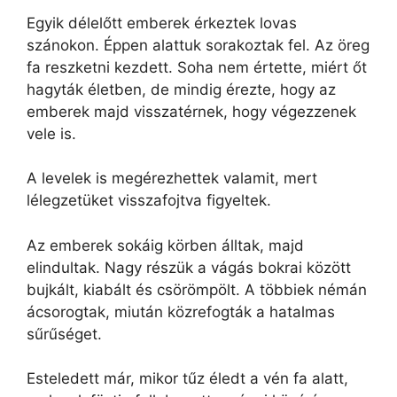
Egyik délelőtt emberek érkeztek lovas
szánokon. Éppen alattuk sorakoztak fel. Az öreg
fa reszketni kezdett. Soha nem értette, miért őt
hagyták életben, de mindig érezte, hogy az
emberek majd visszatérnek, hogy végezzenek
vele is.
A levelek is megérezhettek valamit, mert
lélegzetüket visszafojtva figyeltek.
Az emberek sokáig körben álltak, majd
elindultak. Nagy részük a vágás bokrai között
bujkált, kiabált és csörömpölt. A többiek némán
ácsorogtak, miután közrefogták a hatalmas
sűrűséget.
Esteledett már, mikor tűz éledt a vén fa alatt,