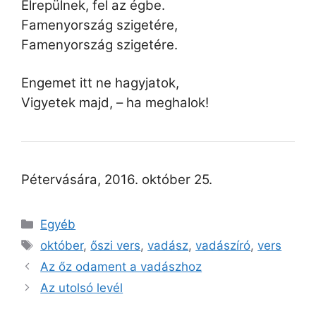
Elrepülnek, fel az égbe.
Famenyország szigetére,
Famenyország szigetére.
Engemet itt ne hagyjatok,
Vigyetek majd, – ha meghalok!
Pétervására, 2016. október 25.
Egyéb
október
,
őszi vers
,
vadász
,
vadászíró
,
vers
Az őz odament a vadászhoz
Az utolsó levél