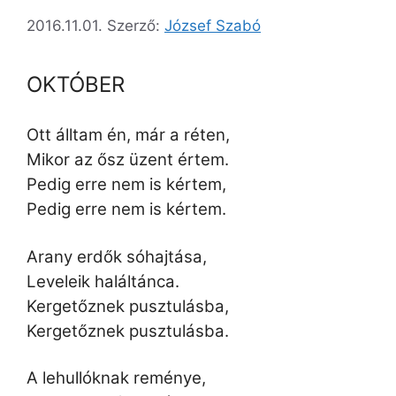
2016.11.01.
Szerző:
József Szabó
OKTÓBER
Ott álltam én, már a réten,
Mikor az ősz üzent értem.
Pedig erre nem is kértem,
Pedig erre nem is kértem.
Arany erdők sóhajtása,
Leveleik haláltánca.
Kergetőznek pusztulásba,
Kergetőznek pusztulásba.
A lehullóknak reménye,