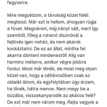
fegyverre.
Mire megcélzom, a távolság közel felét
megteszi. Már azt is hallom, ahogyan rúgja
a füvet. Megvárom, míg irányt vált, mert így
szemből, főleg a rohanó disznónál a
fejlövés igen nehéz, és nem akarok
kockáztatni. De ez az állat, mintha fel
akarna dönteni mindenestől! Alig van
harminc méterre, amikor végre jobbra
fordul. Most már lőnék, de most meg olyan
közel van, hogy a céltávcsőben csak az
oldalát látom, és egyfolytában úgy érzem,
ha lőnék, hátra menne. Nem megy be a
búzába, visszakanyarodik az akácos felé?
De ezt már nem várom meg. Rajta vagyok a