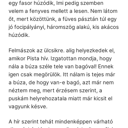
egy fasor húzódik, Imi pedig szemben
velem a fenyves mellett a lesen. Nem látom
őt, mert közöttünk, a füves pásztán túl egy
jó focipályányi, háromszög alakú, kis akácos
húzódik.
Felmászok az ülcsikre. alig helyezkedek el,
amikor Pista hív. Izgatottan mondja, hogy
nála a búza széle tele van bagóval!
Ennek
igen csak megörülök. Itt nálam is tejes már
a búza, de hogy van-e bagó, azt már nem
néztem meg, mert érzésem szerint, a
puskám helyrehozatala miatt már kicsit el
vagyunk késve.
A hír szerint tehát mindenképpen várható