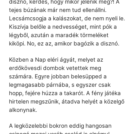
disznó, kérdés, hogy mikor jelenik meg?! A
tejes búzának már nem tud ellenállni.
Lecsámcsogja a kalászokat, de nem nyeli le.
Kiszívja belőle a nedvességet, mint pók a
légyből, azután a maradék törmeléket
kiköpi. No, ez az, amikor bagózik a disznó.
Közben a Nap eléri ágyát, melyet az
erdőkövesdi dombok vetettek meg
számára. Egyre jobban belesüpped a
legmagasabb párnába, s egyszer csak
hopp, fejére húzza a takarót. A fény játéka
hirtelen megszűnik, átadva helyét a közelgő
alkonynak.
A legközelebbi bokron eddig hangosan