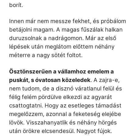
borít.
Innen már nem messze fekhet, és próbálom
betájolni magam. A magas fűszálak halkan
duruzsolnak a nadrágomon. Már az első
lépések után meglátom előttem néhány
méterre a nagy sötét foltot.
Ösztönszerűen a vállamhoz emelem a
puskát, s óvatosan közeledek
. A zajra-e,
nem tudom, de a disznó váratlanul felül és
félig felém pördülve elkezdi az agyarát
csattogtatni. Hogy az esetleges támadást
megelőzzem, azonnal a feketeség elejébe
lövök. Visszahanyatlik és néhány hörgés
után örökre elcsendesül.
Nagyot fújok.