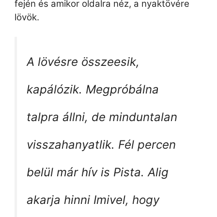
fején és amikor oldalra néz, a nyaktövére
lövök.
A lövésre összeesik,
kapálózik. Megpróbálna
talpra állni, de minduntalan
visszahanyatlik. Fél percen
belül már hív is Pista. Alig
akarja hinni Imivel, hogy