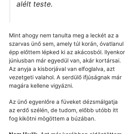
alélt teste.
Mint ahogy nem tanulta meg a leckét az a
szarvas ünő sem, amely túl korán, óvatlanul
épp előttem lépked ki az akácosból. Ilyenkor
júniusban már egyedül van, akár kortársai.
Az anyja a kisborjával van elfoglalva, azt
vezetgeti valahol. A serdülő ifjúságnak már
magára kellene vigyázni.
Az ünő egyenlőre a füveket dézsmálgatja
az erdő szélén, de tudom, előbb utóbb itt
fog kikötni mögöttem a búzában.