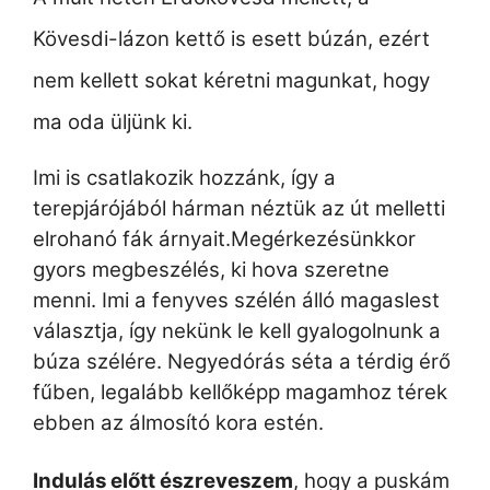
Kövesdi-lázon kettő is esett búzán, ezért
nem kellett sokat kéretni magunkat, hogy
ma oda üljünk ki.
Imi is csatlakozik hozzánk, így a
terepjárójából hárman néztük az út melletti
elrohanó fák árnyait.
Megérkezésünkkor
gyors megbeszélés, ki hova szeretne
menni. Imi a fenyves szélén álló magaslest
választja, így nekünk le kell gyalogolnunk a
búza szélére. Negyedórás séta a térdig érő
fűben, legalább kellőképp magamhoz térek
ebben az álmosító kora estén.
Indulás előtt észreveszem
, hogy a puskám