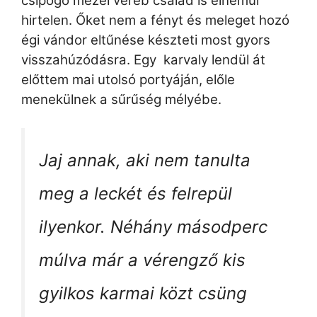
csipogó mezei veréb család is elnémul
hirtelen. Őket nem a fényt és meleget hozó
égi vándor eltűnése készteti most gyors
visszahúzódásra. Egy karvaly lendül át
előttem mai utolsó portyáján, előle
menekülnek a sűrűség mélyébe.
Jaj annak, aki nem tanulta
meg a leckét és felrepül
ilyenkor. Néhány másodperc
múlva már a vérengző kis
gyilkos karmai közt csüng