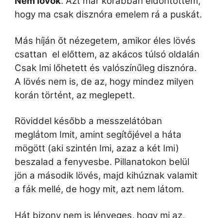
Nem lövök
. Azt már korábban eldöntöttem,
hogy ma csak disznóra emelem rá a puskát.
Más híján őt nézegetem, amikor éles lövés
csattan el előttem, az akácos túlsó oldalán
Csak Imi lőhetett és valószínűleg disznóra.
A lövés nem is, de az, hogy mindez milyen
korán történt, az meglepett.
Röviddel később a messzelátóban
meglátom Imit, amint segítőjével a háta
mögött (aki szintén Imi, azaz a két Imi)
beszalad a fenyvesbe. Pillanatokon belül
jön a második lövés, majd kihúznak valamit
a fák mellé, de hogy mit, azt nem látom.
Hát bizony nem is lényeges, hogy mi az,