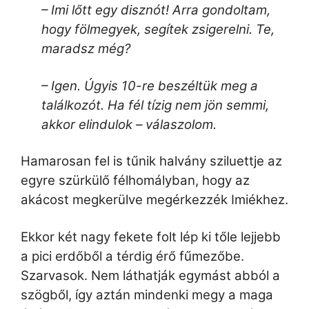
– Imi lőtt egy disznót! Arra gondoltam,
hogy fölmegyek, segítek zsigerelni. Te,
maradsz még?
– Igen. Úgyis 10-re beszéltük meg a
találkozót. Ha fél tízig nem jön semmi,
akkor elindulok – válaszolom.
Hamarosan fel is tűnik halvány sziluettje az
egyre szürkülő félhomályban, hogy az
akácost megkerülve megérkezzék Imiékhez.
Ekkor két nagy fekete folt lép ki tőle lejjebb
a pici erdőből a térdig érő fűmezőbe.
Szarvasok. Nem láthatják egymást abból a
szögből, így aztán mindenki megy a maga