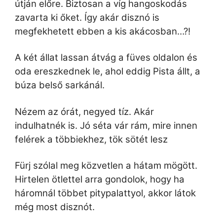
útján előre. Biztosan a víg hangoskodás
zavarta ki őket. Így akár disznó is
megfekhetett ebben a kis akácosban…?!
A két állat lassan átvág a füves oldalon és
oda ereszkednek le, ahol eddig Pista állt, a
búza belső sarkánál.
Nézem az órát, negyed tíz. Akár
indulhatnék is. Jó séta vár rám, mire innen
felérek a többiekhez, tök sötét lesz
Fürj szólal meg közvetlen a hátam mögött.
Hirtelen ötlettel arra gondolok, hogy ha
háromnál többet pitypalattyol, akkor látok
még most disznót.