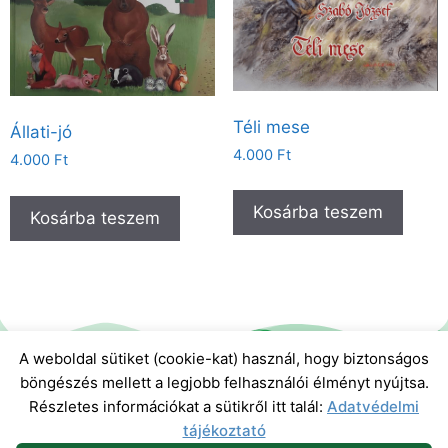
Téli mese
Állati-jó
4.000
Ft
4.000
Ft
Kosárba teszem
Kosárba teszem
A weboldal sütiket (cookie-kat) használ, hogy biztonságos
böngészés mellett a legjobb felhasználói élményt nyújtsa.
Részletes információkat a sütikről itt talál:
Adatvédelmi
tájékoztató