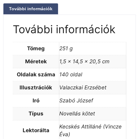
További információk
További információk
Tömeg
251 g
Méretek
1,5 × 14,5 × 20,5 cm
Oldalak száma
140 oldal
Illusztrációk
Valaczkai Erzsébet
Iró
Szabó József
Típus
Novellás kötet
Kecskés Attilláné (Vincze
Lektorálta
Éva)