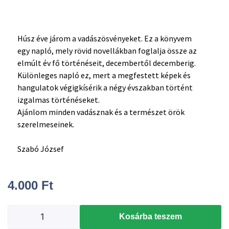
Húsz éve járom a vadászösvényeket. Ez a könyvem
egy napló, mely rövid novellákban foglalja össze az
elmúlt év fő történéseit, decembertől decemberig.
Különleges napló ez, mert a megfestett képek és
hangulatok végigkísérik a négy évszakban történt
izgalmas történéseket.
Ajánlom minden vadásznak és a természet örök
szerelmeseinek.
Szabó József
4.000
Ft
Kosárba teszem