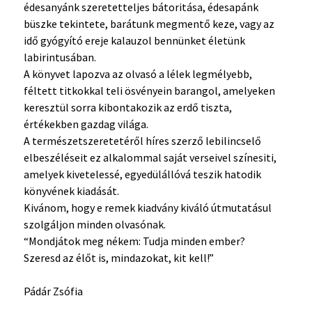
édesanyánk szeretetteljes bátoritása, édesapánk
büszke tekintete, barátunk megmentő keze, vagy az
idő gyógyító ereje kalauzol bennünket életünk
labirintusában.
A könyvet lapozva az olvasó a lélek legmélyebb,
féltett titkokkal teli ösvényein barangol, amelyeken
keresztül sorra kibontakozik az erdő tiszta,
értékekben gazdag világa.
A természetszeretetéről híres szerző lebilincselő
elbeszéléseit ez alkalommal saját verseivel színesiti,
amelyek kivetelessé, egyedülállóvá teszik hatodik
könyvének kiadását.
Kivánom, hogy e remek kiadvány kiváló útmutatásul
szolgáljon minden olvasónak.
“Mondjátok meg nékem: Tudja minden ember?
Szeresd az élőt is, mindazokat, kit kell!”
Pádár Zsófia