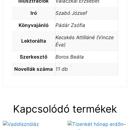
Illusztrációk
Valaczkai Erzsébet
Iró
Szabó József
Könyvajánló
Pádár Zsófia
Kecskés Attilláné (Vincze
Lektorálta
Éva)
Szerkesztő
Boros Beáta
Novellák száma
11 db
Kapcsolódó termékek