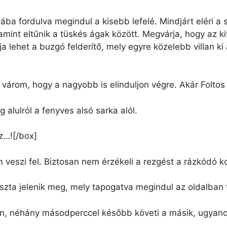
ába fordulva megindul a kisebb lefelé. Mindjárt eléri a
amint eltűnik a tüskés ágak között. Megvárja, hogy az ki
ja lehet a buzgó felderítő, mely egyre közelebb villan k
árom, hogy a nagyobb is elinduljon végre. Akár Foltos 
 alulról a fenyves alsó sarka alól.
sz…![/box]
veszi fel. Biztosan nem érzékeli a rezgést a rázkódó k
szta jelenik meg, mely tapogatva megindul az oldalban f
en, néhány másodperccel később követi a másik, ugyano