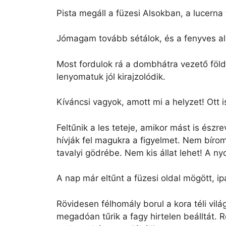
Pista megáll a füzesi Alsokban, a lucerna
Jómagam tovább sétálok, és a fenyves al
Most fordulok rá a dombhátra vezető föld
lenyomatuk jól kirajzolódik.
Kíváncsi vagyok, amott mi a helyzet! Ott 
Feltűnik a les teteje, amikor mást is észr
hívják fel magukra a figyelmet. Nem bírom 
tavalyi gödrébe. Nem kis állat lehet! A nyo
A nap már eltűnt a füzesi oldal mögött, ip
Rövidesen félhomály borul a kora téli vi
megadóan tűrik a fagy hirtelen beálltát