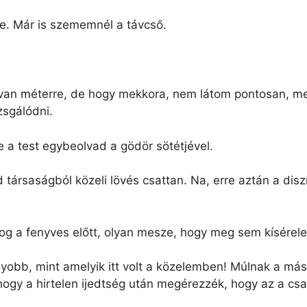
e. Már is szememnél a távcső.
cvan méterre, de hogy mekkora, nem látom pontosan, me
zsgálódni.
a test egybeolvad a gödör sötétjével.
 társaságból közeli lövés csattan. Na, erre aztán a diszn
 a fenyves előtt, olyan mesze, hogy meg sem kísérelek
agyobb, mint amelyik itt volt a közelemben! Múlnak a m
 hogy a hirtelen ijedtség után megérezzék, hogy az a 