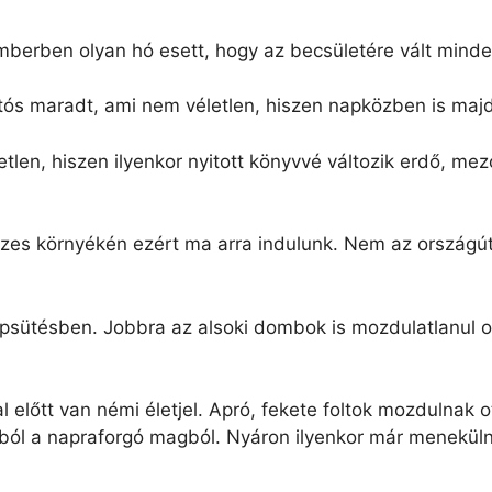
berben olyan hó esett, hogy az becsületére vált minden
tós maradt, ami nem véletlen, hiszen napközben is maj
len, hiszen ilyenkor nyitott könyvvé változik erdő, mez
üzes környékén ezért ma arra indulunk. Nem az országú
apsütésben. Jobbra az alsoki dombok is mozdulatlanul o
lőtt van némi életjel. Apró, fekete foltok mozdulnak o
ól a napraforgó magból. Nyáron ilyenkor már meneküln