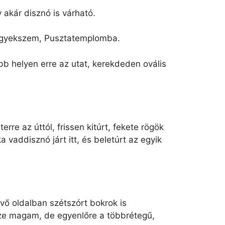
 akár disznó is várható.
e igyekszem, Pusztatemplomba.
bb helyen erre az utat, kerekdeden ovális
rre az úttól, frissen kitúrt, fekete rögök
 vaddisznó járt itt, és beletúrt az egyik
vő oldalban szétszórt bokrok is
ze magam, de egyenlőre a többrétegű,