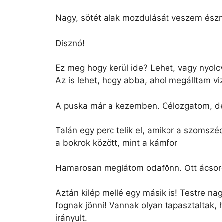
Nagy, sötét alak mozdulását veszem észr
Disznó!
Ez meg hogy kerül ide? Lehet, vagy nyol
Az is lehet, hogy abba, ahol megálltam vi
A puska már a kezemben. Célozgatom, de 
Talán egy perc telik el, amikor a szomszéd
a bokrok között, mint a kámfor
Hamarosan meglátom odafönn. Ott ácsorog
Aztán kilép mellé egy másik is! Testre n
fognak jönni! Vannak olyan tapasztaltak,
irányult.