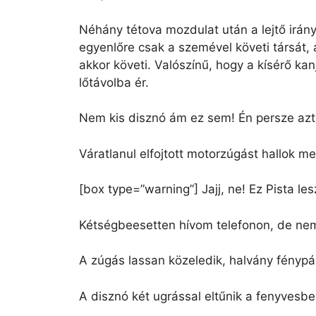
Néhány tétova mozdulat után a lejtő irány
egyenlőre csak a szemével követi társát, 
akkor követi. Valószínű, hogy a kísérő kan
lőtávolba ér.
Nem kis disznó ám ez sem! Én persze azt v
Váratlanul elfojtott motorzúgást hallok meg
[box type=”warning”] Jajj, ne! Ez Pista le
Kétségbeesetten hívom telefonon, de nem 
A zúgás lassan közeledik, halvány fénypá
A disznó két ugrással eltűnik a fenyvesb