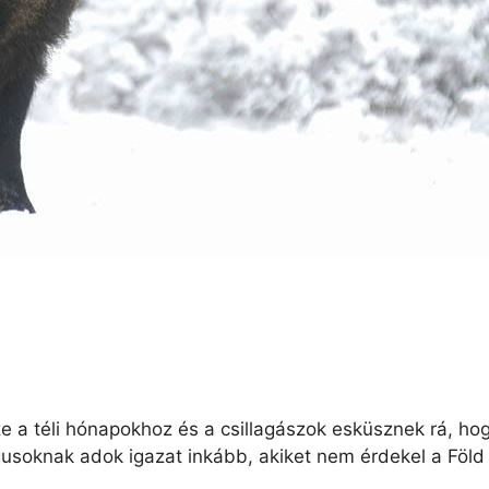
a téli hónapokhoz és a csillagászok esküsznek rá, hogy
usoknak adok igazat inkább, akiket nem érdekel a Föld 