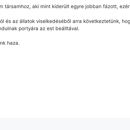
 társamhoz, aki mint kiderült egyre jobban fázott, ezér
 és az állatok viselkedéséből arra következtetünk, hog
dulnak portyára az est beálltával.
unk haza.