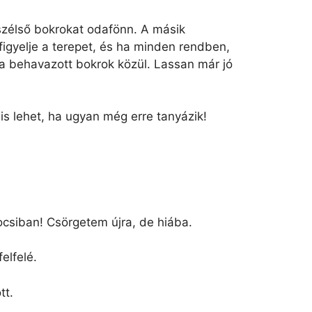
 szélső bokrokat odafönn. A másik
figyelje a terepet, és ha minden rendben,
i a behavazott bokrok közül. Lassan már jó
is lehet, ha ugyan még erre tanyázik!
ocsiban! Csörgetem újra, de hiába.
elfelé.
tt.