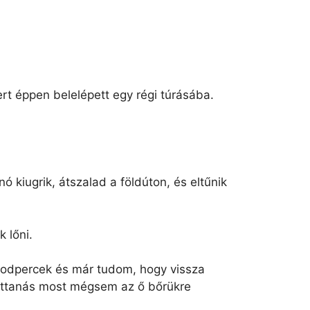
rt éppen belelépett egy régi túrásába.
ó kiugrik, átszalad a földúton, és eltűnik
 lőni.
ásodpercek és már tudom, hogy vissza
csattanás most mégsem az ő bőrükre