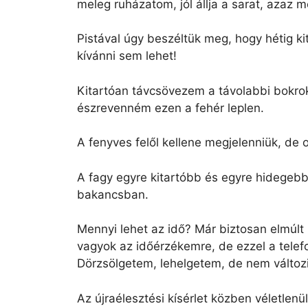
meleg ruházatom, jól állja a sarat, azaz 
Pistával úgy beszéltük meg, hogy hétig ki
kívánni sem lehet!
Kitartóan távcsövezem a távolabbi bokro
észrevenném ezen a fehér leplen.
A fenyves felől kellene megjelenniük, de
A fagy egyre kitartóbb és egyre hidege
bakancsban.
Mennyi lehet az idő? Már biztosan elmúlt
vagyok az időérzékemre, de ezzel a telef
Dörzsölgetem, lehelgetem, de nem változ
Az újraélesztési kísérlet közben véletlenü