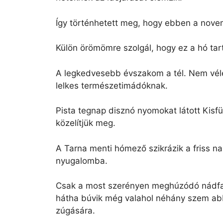
Így történhetett meg, hogy ebben a novem
Külön örömömre szolgál, hogy ez a hó tar
A legkedvesebb évszakom a tél. Nem vélet
lelkes természetimádóknak.
Pista tegnap disznó nyomokat látott Kisf
közelítjük meg.
A Tarna menti hómező szikrázik a friss n
nyugalomba.
Csak a most szerényen meghúzódó nádfal e
hátha búvik még valahol néhány szem abb
zúgására.