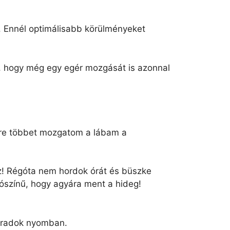
ik. Ennél optimálisabb körülményeket
k, hogy még egy egér mozgását is azonnal
yre többet mozgatom a lábam a
sz! Régóta nem hordok órát és büszke
lószínű, hogy agyára ment a hideg!
 maradok nyomban.