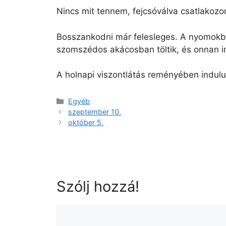
Nincs mit tennem, fejcsóválva csatlakozom
Bosszankodni már felesleges. A nyomokból
szomszédos akácosban töltik, és onnan in
A holnapi viszontlátás reményében indul
Egyéb
szeptember 10.
október 5.
Szólj hozzá!