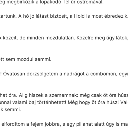
még megbirkózik a lopakodó Tél úr ostromával.
tartunk. A hó jó látást biztosít, a Hold is most ébredez
k közeit, de minden mozdulatlan. Közelre meg úgy láto
 ott sem mozdul semmi.
bb! Óvatosan dörzsölgetem a nadrágot a combomon, eg
 hat óra. Alig hiszek a szememnek: még csak öt óra hú
onnal valami baj történhetett! Még hogy öt óra húsz! Va
ik semmi.
l elfordítom a fejem jobbra, s egy pillanat alatt úgy is