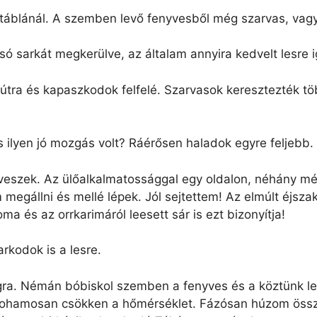
 táblánál. A szemben levő fenyvesből még szarvas, vagy
só sarkát megkerülve, az általam annyira kedvelt lesr
útra és kapaszkodok felfelé. Szarvasok keresztezték tö
is ilyen jó mozgás volt? Ráérősen haladok egyre feljebb.
eveszek. Az ülőalkalmatossággal egy oldalon, néhány méte
megállni és mellé lépek. Jól sejtettem! Az elmúlt éjszaka
ma és az orrkarimáról leesett sár is ezt bizonyítja!
arkodok is a lesre.
lágra. Némán bóbiskol szemben a fenyves és a köztünk le
. Rohamosan csökken a hőmérséklet. Fázósan húzom öss