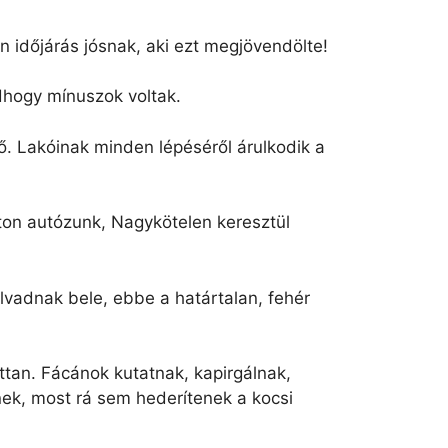
 időjárás jósnak, aki ezt megjövendölte!
dhogy mínuszok voltak.
ő. Lakóinak minden lépéséről árulkodik a
ton autózunk, Nagykötelen keresztül
lvadnak bele, ebbe a határtalan, fehér
ttan. Fácánok kutatnak, kapirgálnak,
ek, most rá sem hederítenek a kocsi