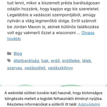
tud lenni, mikor a kiszemelt préda barátságosan
odajön hozzánk, hogy kapjon egy kis szeretetet.
Legalábbis a vadászat szempontjából, amúgy
nyilván a világ legmenőbb dolga. Erről számolt
be Jordan Maxon is, akinek különös találkozása
volt egy vakmerő őzzel a wisconsini …
Olvass
tovább
Blog
állatbarátság
,
bak
,
erdő
,
erdőlelke
,
lélek
,
szarvas
,
vadászélet
,
vadászkönyv
A weboldal sütiket (cookie-kat) használ, hogy biztonságos
böngészés mellett a legjobb felhasználói élményt nyújtsa.
Részletes információkat a sütikről itt talál:
Adatvédelmi