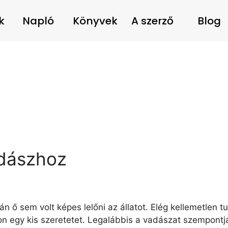
k
Napló
Könyvek
A szerző
Blog
adászhoz
 ő sem volt képes lelőni az állatot. Elég kellemetlen tu
n egy kis szeretetet. Legalábbis a vadászat szempontj