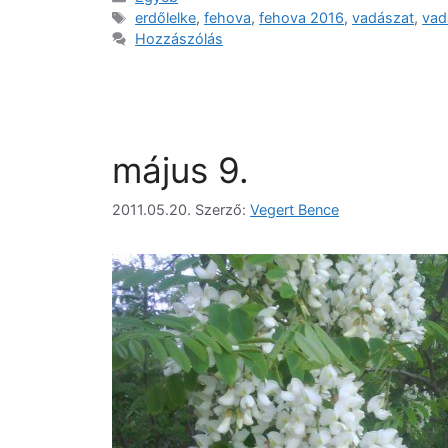
erdőlelke
,
fehova
,
fehova 2016
,
vadászat
,
vad
Hozzászólás
május 9.
2011.05.20.
Szerző:
Vegert Bence