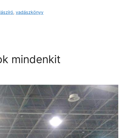
ászíró
,
vadászkönyv
k mindenkit