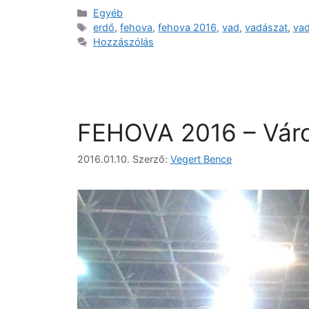
Egyéb
erdő
,
fehova
,
fehova 2016
,
vad
,
vadászat
,
vad
Hozzászólás
FEHOVA 2016 – Váro
2016.01.10.
Szerző:
Vegert Bence