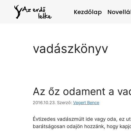
Kezdőlap
Novellá
vadászkönyv
Az őz odament a v
2016.10.23.
Szerző:
Vegert Bence
Évtizedes vadászmúlt ide vagy oda, ez után
barátságosan odajön hozzánk, hogy kapjo