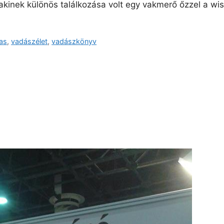
 akinek különös találkozása volt egy vakmerő őzzel a wi
as
,
vadászélet
,
vadászkönyv