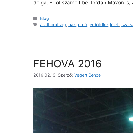
dolga. Erről számolt be Jordan Maxon is,
Blog
állatbarátság
,
bak
,
erdő
,
erdőlelke
,
lélek
,
szarv
FEHOVA 2016
2016.02.19.
Szerző:
Vegert Bence