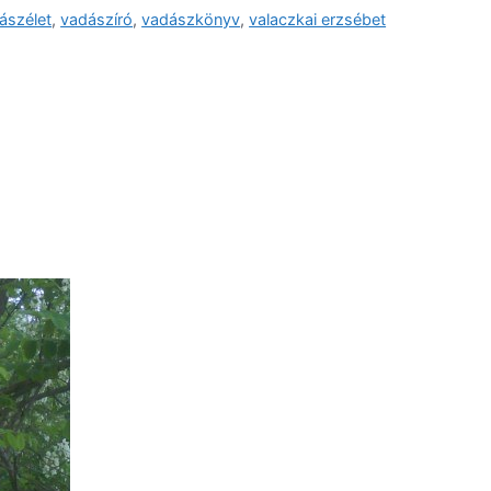
ászélet
,
vadászíró
,
vadászkönyv
,
valaczkai erzsébet