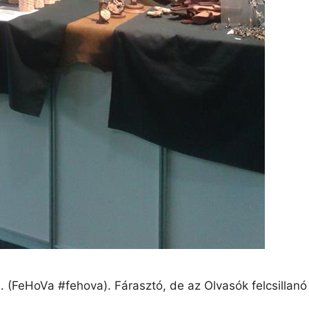
 (FeHoVa ‪#‎fehova‬). Fárasztó, de az Olvasók felcsilla